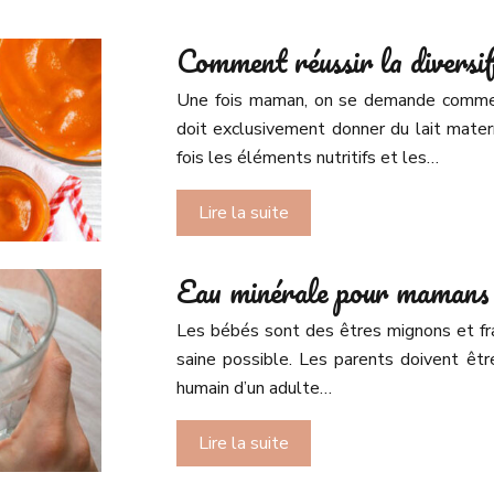
Comment réussir la diversif
Une fois maman, on se demande comment d
doit exclusivement donner du lait matern
fois les éléments nutritifs et les…
Lire la suite
Eau minérale pour mamans e
Les bébés sont des êtres mignons et frag
saine possible. Les parents doivent êtr
humain d’un adulte…
Lire la suite