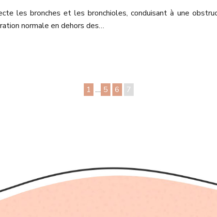
cte les bronches et les bronchioles, conduisant à une obstruc
piration normale en dehors des…
1
…
5
6
7