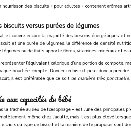
n nourrisson des biscuits « pour adultes » contenant arômes arti
es biscuits versus purées de légumes
cipal et couvre encore la majorité des besoins énergétiques et n
cuit et une purée de légumes, la différence de densité nutriti
de légumes ou de fruits apporte fibres, vitamines, minéraux et e
représenter l’équivalent calorique d’une portion de compote, m
chaque bouchée compte. Donner un biscuit peut donc « prendre l
iscuit, il est préférable que ce soit
de manière très ponctuelle
e aux capacités du bébé
s la trachée au lieu de l’œsophage – est l’une des principales p
complètement, même chez l’adulte, mais il est plus élevé lorsque
Le choix du type de biscuit et la manière de le proposer sont do