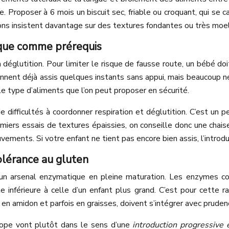
e. Proposer à 6 mois un biscuit sec, friable ou croquant, qui se 
s insistent davantage sur des textures fondantes ou très moelle
ique comme prérequis
a déglutition. Pour limiter le risque de fausse route, un bébé do
iennent déjà assis quelques instants sans appui, mais beaucoup n
le type d’aliments que l’on peut proposer en sécurité.
 difficultés à coordonner respiration et déglutition. C’est un 
remiers essais de textures épaissies, on conseille donc une chai
uvements. Si votre enfant ne tient pas encore bien assis, l’introdu
lérance au gluten
 d’un arsenal enzymatique en pleine maturation. Les enzymes 
te inférieure à celle d’un enfant plus grand. C’est pour cett
es en amidon et parfois en graisses, doivent s’intégrer avec pru
rope vont plutôt dans le sens d’une
introduction progressive