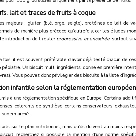
es pour 100 g, ou sucrés uniquement par la présence de fruits.
s, lait et traces de fruits à coque
s majeurs : gluten (blé, orge, seigle), protéines de lait de v
ésormais de manière plus précoce qu’autrefois, car les études mo
te introduction doit rester
progressive et encadrée
, surtout si
a fois, il est souvent préférable d’avoir déjà testé chacun de c
re pédiatre. Un biscuit multi‑ingrédients, donné en première intent
es). Vous pouvez donc privilégier des biscuits à la liste d’ingréd
ation infantile selon la réglementation europée
mis à une réglementation spécifique en Europe. Certains additif
intenses, colorants de synthèse, certains conservateurs, exhauste
de supermarché.
aits sur le plan nutritionnel, mais qu’ils doivent au moins resp
biscuit, recherchez si possible la mention d’une norme spécifi