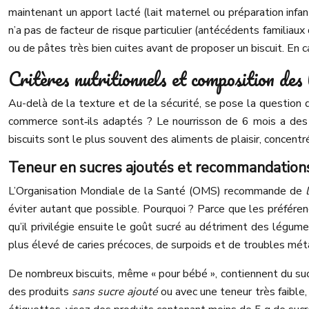
maintenant un apport lacté (lait maternel ou préparation infa
n’a pas de facteur de risque particulier (antécédents familiaux
ou de pâtes très bien cuites avant de proposer un biscuit. En c
Critères nutritionnels et composition des 
Au-delà de la texture et de la sécurité, se pose la question
commerce sont‑ils adaptés ? Le nourrisson de 6 mois a des b
biscuits sont le plus souvent des aliments de plaisir, concentré
Teneur en sucres ajoutés et recommandations
L’Organisation Mondiale de la Santé (OMS) recommande de
éviter autant que possible. Pourquoi ? Parce que les préfére
qu’il privilégie ensuite le goût sucré au détriment des légum
plus élevé de caries précoces, de surpoids et de troubles mét
De nombreux biscuits, même « pour bébé », contiennent du sucre
des produits
sans sucre ajouté
ou avec une teneur très faible,