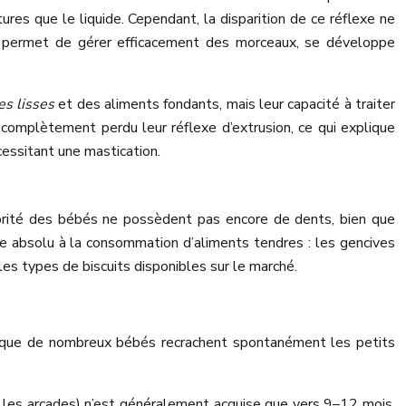
es que le liquide. Cependant, la disparition de ce réflexe ne
ui permet de gérer efficacement des morceaux, se développe
es lisses
et des aliments fondants, mais leur capacité à traiter
omplètement perdu leur réflexe d’extrusion, ce qui explique
essitant une mastication.
jorité des bébés ne possèdent pas encore de dents, bien que
e absolu à la consommation d’aliments tendres : les gencives
es types de biscuits disponibles sur le marché.
ue que de nombreux bébés recrachent spontanément les petits
les arcades) n’est généralement acquise que vers 9–12 mois.