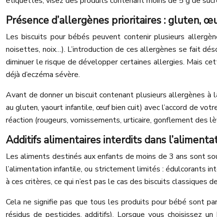
étiquettes, visez des produits contenant moins de 5 g de sucr
Présence d’allergènes prioritaires : gluten, œuf
Les biscuits pour bébés peuvent contenir plusieurs allergène
noisettes, noix…). L’introduction de ces allergènes se fait d
diminuer le risque de développer certaines allergies. Mais cet
déjà d’eczéma sévère.
Avant de donner un biscuit contenant plusieurs allergènes à l
au gluten, yaourt infantile, œuf bien cuit) avec l’accord de vot
réaction (rougeurs, vomissements, urticaire, gonflement des lèvr
Additifs alimentaires interdits dans l’aliment
Les aliments destinés aux enfants de moins de 3 ans sont sou
l’alimentation infantile, ou strictement limités : édulcorants 
à ces critères, ce qui n’est pas le cas des biscuits classiques 
Cela ne signifie pas que tous les produits pour bébé sont parf
résidus de pesticides, additifs). Lorsque vous choisissez un 