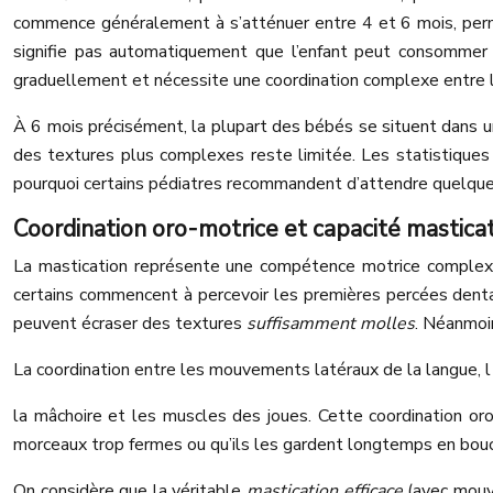
commence généralement à s’atténuer entre 4 et 6 mois, permet
signifie pas automatiquement que l’enfant peut consommer 
graduellement et nécessite une coordination complexe entre la
À 6 mois précisément, la plupart des bébés se situent dans u
des textures plus complexes reste limitée. Les statistique
pourquoi certains pédiatres recommandent d’attendre quelque
Coordination oro-motrice et capacité masticat
La mastication représente une compétence motrice complexe 
certains commencent à percevoir les premières percées denta
peuvent écraser des textures
suffisamment molles
. Néanmoin
La coordination entre les mouvements latéraux de la langue, l
la mâchoire et les muscles des joues. Cette coordination o
morceaux trop fermes ou qu’ils les gardent longtemps en bouch
On considère que la véritable
mastication efficace
(avec mouve