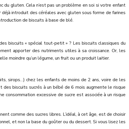
c du gluten. Cela n’est pas un problème en soi si votre enfant
ir déjà introduit des céréales avec gluten sous forme de farines
ntroduction de biscuits à base de blé.
 des biscuits « spécial tout-petit » ? Les biscuits classiques du
ment apporter des nutriments utiles à sa croissance. Or, les
lle moindre qu’un légume, un fruit ou un produit laitier.
uits, sirops…) chez les enfants de moins de 2 ans, voire de les
nt des biscuits sucrés à un bébé de 6 mois augmente le risque
, une consommation excessive de sucre est associée à un risque
ent comme des sucres libres. L’idéal, à cet âge, est de choisir
onnel, et non la base du goûter ou du dessert. Si vous lisez les