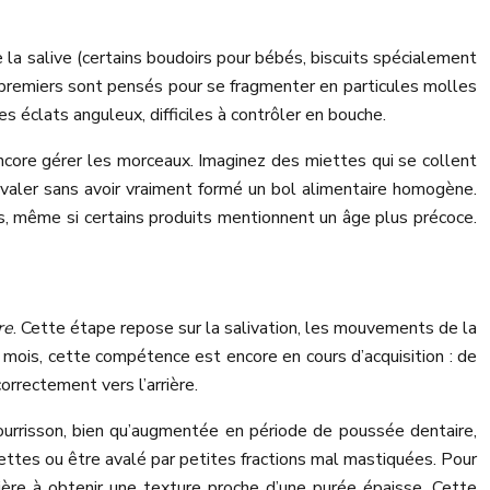
 la salive (certains boudoirs pour bébés, biscuits spécialement
s premiers sont pensés pour se fragmenter en particules molles
s éclats anguleux, difficiles à contrôler en bouche.
encore gérer les morceaux. Imaginez des miettes qui se collent
’avaler sans avoir vraiment formé un bol alimentaire homogène.
is, même si certains produits mentionnent un âge plus précoce.
re
. Cette étape repose sur la salivation, les mouvements de la
6 mois, cette compétence est encore en cours d’acquisition : de
rrectement vers l’arrière.
nourrisson, bien qu’augmentée en période de poussée dentaire,
iettes ou être avalé par petites fractions mal mastiquées. Pour
ière à obtenir une texture proche d’une purée épaisse. Cette