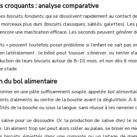
ts croquants : analyse comparative
les biscuits
fondants
, qui se dissolvent rapidement au contact de
 morceaux plus durs (biscuits classiques, sablés, galettes). Le
s encore une mastication efficace. Les seconds peuvent générer de
ts » peuvent toutefois poser problème si l’enfant ne sait pas 
ien latéralement : le bébé peut tousser, s’énerver, ou tenter d
duction de leurs biscuits autour de 8–10 mois, et non dès 6 mo
ce stade.
n du bol alimentaire
ansformer en une pâte suffisamment souple, appelée
bol alimentai
ents d’aliments au centre de la bouche avant la déglutition. À 
és de la bouche ou sous la langue, sans réussir à les ramener co
 salive pour se dissoudre. Or, la production de salive chez le 
 Un aliment trop sec peut alors coller au palais, se briser en m
es biscuits
émiettés dans une compote ou un laitage
, de man