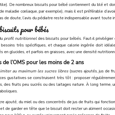
ntile). De nombreux biscuits pour bébé contiennent du blé et don
 de maladie cœliaque, par exemple), mais il est préférable d’avo
as de doute, l’avis du pédiatre reste indispensable avant toute i
biscuits pour bébés
 du
profil nutritionnel
des biscuits pour bébés. Faut‑il privilégier
esoins très spécifiques, et chaque calorie ingérée doit idéale
s en glucides, et parfois en graisses, avec une densité nutritionne
 de l’OMS pour les moins de 2 ans
limiter au maximum les sucres libres
(sucres ajoutés, jus de fr
nces gustatives se construisent très tôt : proposer régulièreme
es, des fruits peu sucrés ou des laitages nature. À long terme
aboliques.
 ajouté, du miel ou des concentrés de jus de fruits qui fonctionn
 et de garder en tête que le biscuit doit rester un aliment occasi