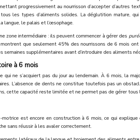
tant progressivement au nourrisson d’accepter d’autres textur
tous les types d’aliments solides. La déglutition mature, q
 langue, le palais et l’œsophage.
ne zone intermédiaire : ils peuvent commencer à gérer des
puré
s montrent que seulement 45% des nourrissons de 6 mois ont c
s semaines supplémentaires avant d’introduire des aliments néc
oire à 6 mois
qui ne s’acquiert pas du jour au lendemain. À 6 mois, la ma
ires. L’absence de dents ne constitue toutefois pas un obstacl
s, cette capacité reste limitée et ne permet pas de gérer tous l
ro-motrice est encore en construction à 6 mois, ce qui expliq
e sans réussir à les avaler correctement.
ments latéraux de la langue et broiement des aliments entre 