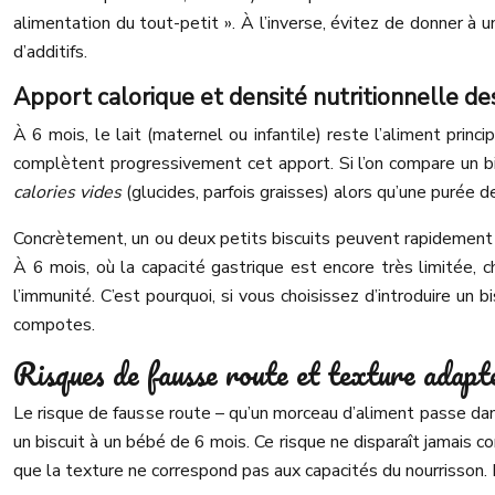
alimentation du tout-petit ». À l’inverse, évitez de donner à u
d’additifs.
Apport calorique et densité nutritionnelle d
À 6 mois, le lait (maternel ou infantile) reste l’aliment prin
complètent progressivement cet apport. Si l’on compare un bis
calories vides
(glucides, parfois graisses) alors qu’une purée 
Concrètement, un ou deux petits biscuits peuvent rapidement 
À 6 mois, où la capacité gastrique est encore très limitée, 
l’immunité. C’est pourquoi, si vous choisissez d’introduire un b
compotes.
Risques de fausse route et texture adapté
Le risque de fausse route – qu’un morceau d’aliment passe dan
un biscuit à un bébé de 6 mois. Ce risque ne disparaît jamais 
que la texture ne correspond pas aux capacités du nourrisson. 