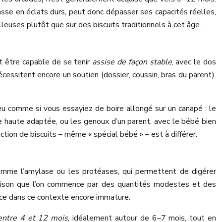
casse en éclats durs, peut donc dépasser ses capacités réelles,
uses plutôt que sur des biscuits traditionnels à cet âge.
it être capable de se tenir
assise de façon stable
, avec le dos
écessitent encore un soutien (dossier, coussin, bras du parent).
peu comme si vous essayiez de boire allongé sur un canapé : le
se haute adaptée, ou les genoux d’un parent, avec le bébé bien
ction de biscuits – même « spécial bébé » – est à différer.
comme l’amylase ou les protéases, qui permettent de digérer
e raison que l’on commence par des quantités modestes et des
dence dans ce contexte encore immature.
 entre 4 et 12 mois
, idéalement autour de 6–7 mois, tout en