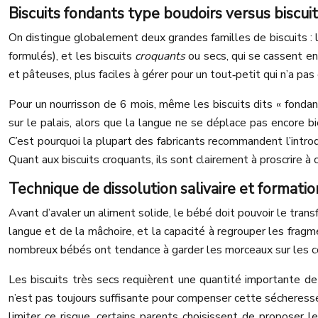
Biscuits fondants type boudoirs versus biscui
On distingue globalement deux grandes familles de biscuits : 
formulés), et les biscuits
croquants
ou secs, qui se cassent en
et pâteuses, plus faciles à gérer pour un tout‑petit qui n’a pa
Pour un nourrisson de 6 mois, même les biscuits dits « fondan
sur le palais, alors que la langue ne se déplace pas encore b
C’est pourquoi la plupart des fabricants recommandent l’intro
Quant aux biscuits croquants, ils sont clairement à proscrire à 
Technique de dissolution salivaire et formatio
Avant d’avaler un aliment solide, le bébé doit pouvoir le tr
langue et de la mâchoire, et la capacité à regrouper les fragm
nombreux bébés ont tendance à garder les morceaux sur les côt
Les biscuits très secs requièrent une quantité importante de
n’est pas toujours suffisante pour compenser cette sécheresse.
limiter ce risque, certains parents choisissent de proposer l